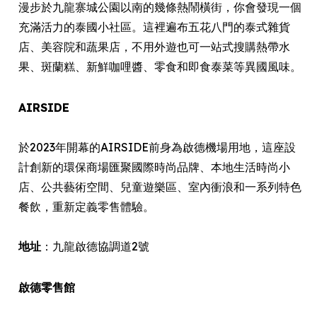
漫步於九龍寨城公園以南的幾條熱鬧橫街，你會發現一個
充滿活力的泰國小社區。這裡遍布五花八門的泰式雜貨
店、美容院和蔬果店，不用外遊也可一站式搜購熱帶水
果、斑蘭糕、新鮮咖哩醬、零食和即食泰菜等異國風味。
AIRSIDE
於2023年開幕的AIRSIDE前身為啟德機場用地，這座設
計創新的環保商場匯聚國際時尚品牌、本地生活時尚小
店、公共藝術空間、兒童遊樂區、室內衝浪和一系列特色
餐飲，重新定義零售體驗。
地址
：九龍啟德協調道2號
啟德零售館