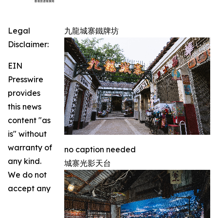
Legal
九龍城寨鐵牌坊
Disclaimer:
EIN
Presswire
provides
this news
content "as
is" without
warranty of
no caption needed
any kind.
城寨光影天台
We do not
accept any