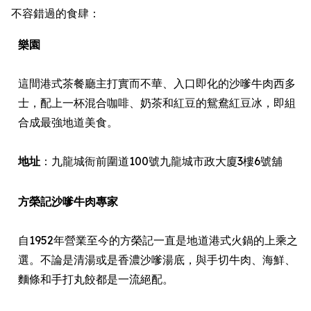
不容錯過的食肆：
樂園
這間港式茶餐廳主打實而不華、入口即化的沙嗲牛肉西多
士，配上一杯混合咖啡、奶茶和紅豆的鴛鴦紅豆冰，即組
合成最強地道美食。
地址
：九龍城衙前圍道100號九龍城市政大廈3樓6號舖
方榮記沙嗲牛肉專家
自1952年營業至今的方榮記一直是地道港式火鍋的上乘之
選。不論是清湯或是香濃沙嗲湯底，與手切牛肉、海鮮、
麵條和手打丸餃都是一流絕配。