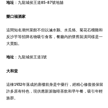
地址
：九龍城侯王道85-87號地舖
樂口福酒家
這間知名潮州菜館不但以滷水鵝、水瓜烙、菊花石榴雞和
反沙芋等招牌名物吸引食客，餐廳內的懷舊裝潢同樣是一
大賣點。
地址
：九龍城侯王道1號
大和堂
這棟1932年落成的唐樓前身是中藥行，經精心修復後保留
許多原有特色，現供應新派咖啡茶飲和早午餐，吸引年輕
族群。