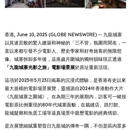
香港, June 10, 2025 (GLOBE NEWSWIRE) -- 九龍城寨
以其迷宮般的驚人建築和神秘的「三不管」氛圍而聞名，一
直以來都引發不少電影人、歷史學家和好奇旅客的無限想
像。城寨拆卸多年後，這座歲月圍城的獨特韻味現正透過
「九龍城寨光影之旅」電影場景展
於原址重新活現。
這項於2025年5月23日揭幕的沉浸式體驗，是香港有史以來
最大規模的電影場景展覽，靈感源自2024年香港動作大片
《九龍城寨之圍城》。在為期三年的展期內，訪客可一睹按
電影原比例重現的80年代城寨面貌，在裁縫店、跌打館、
龍城髮廊和魚蛋工場等逼真場景中親歷電影的經典情節。
是次展覽細膩重塑昔日九龍城的傳奇一隅，不但是區內眾多