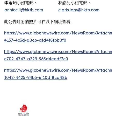
李蕙均小姐電郵：
林皓兒小姐電郵：
annice.li@hktb.com
claris.lam@hktb.com
此公告隨附的照片可在以下網址查看:
https://www.globenewswire.com/NewsRoom/Attachm
4137-4c3d-a0cb-afd4f8fbb0f0
https://www.globenewswire.com/NewsRoom/Attachme
c702-4747-a229-965d4eedf7c0
https://www.globenewswire.com/NewsRoom/Attachme
1042-4425-94b5-6f10df8ca48b