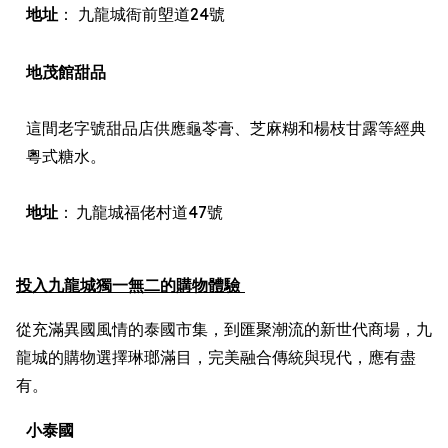
地址
： 九龍城衙前塱道24號
地茂館甜品
這間老字號甜品店供應龜苓膏、芝麻糊和楊枝甘露等經典
粵式糖水。
地址
： 九龍城福佬村道47號
投入九龍城獨一無二的購物體驗
從充滿異國風情的泰國市集，到匯聚潮流的新世代商場，九
龍城的購物選擇琳瑯滿目，完美融合傳統與現代，應有盡
有。
小泰國