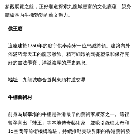
參觀展覽之餘，正好順道探索九龍城豐富的文化底蘊，親身
體驗區內生機勃勃的藝文魅力。
侯王廟
這座建於1730年的廟宇供奉南宋一位忠誠將領。建築內外
佈滿巧奪天工的龍形雕飾、精巧細緻的陶瓷塑像和保存完
好的書法墨寶，洋溢濃厚的歷史氣息。
地址
：九龍城聯合道與東頭村道交界
牛棚藝術村
前身為屠宰場的牛棚是香港最早的藝術家聚落之一。這裡
曾孕育出「蛙王」等本地傳奇藝術家，並吸引錄映太奇和
1a空間等前衛機構進駐，持續推動突破界限的香港藝術發