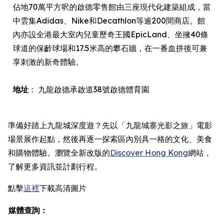
佔地70萬平方呎的啟德零售館由三座現代化建築組成，當
中雲集Adidas、Nike和Decathlon等逾200間商店。館
內亦設全港最大室內兒童歷奇王國EpicLand、坐擁40條
球道的保齡球場和17.5米高的攀石牆，在一番血拼後可兼
享刺激的新奇體驗。
地址
： 九龍啟德承啟道38號啟德體育園
準備好踏上九龍城深度遊？先以「九龍城寨光影之旅」電影
場景展作起點，然後再逐一探索區內別具一格的文化、美食
和購物體驗。瀏覽全新改版的
Discover Hong Kong
網站，
了解更多資訊並計劃行程。
點擊
這裡
下載高清圖片
媒體查詢：